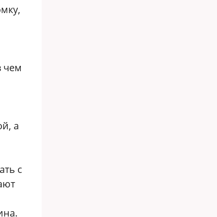
мку,
в чем
й, а
ать с
ают
ина.