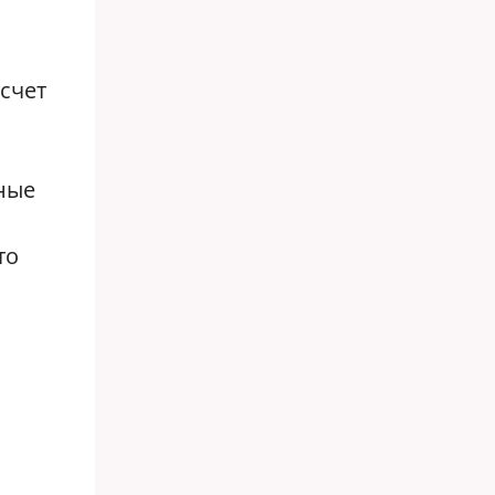
счет
ные
то