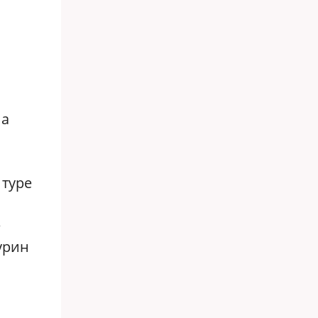
на
 туре
е
урин