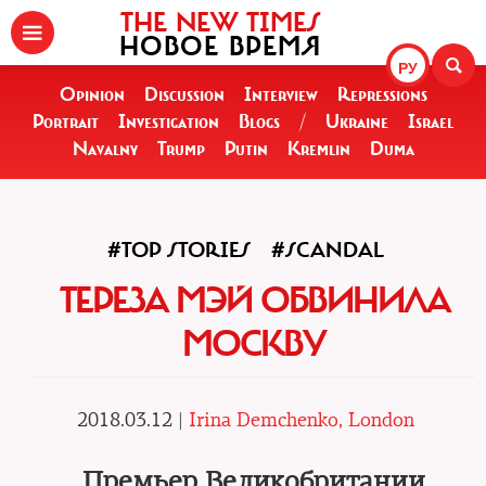
THE NEW TIMES
НОВОЕ ВРЕМЯ
РУ
Opinion
Discussion
Interview
Repressions
Portrait
Investigation
Blogs
/
Ukraine
Israel
Navalny
Trump
Putin
Kremlin
Duma
#TOP STORIES
#SCANDAL
ТЕРЕЗА МЭЙ ОБВИНИЛА
МОСКВУ
2018.03.12 |
Irina Demchenko, London
Премьер Великобритании