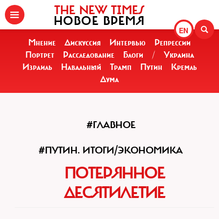
THE NEW TIMES
НОВОЕ ВРЕМЯ
EN
Мнение
Дискуссия
Интервью
Репрессии
Портрет
Расследование
Блоги
/
Украина
Израиль
Навальный
Трамп
Путин
Кремль
Дума
#ГЛАВНОЕ
#ПУТИН. ИТОГИ/ЭКОНОМИКА
ПОТЕРЯННОЕ
ДЕСЯТИЛЕТИЕ