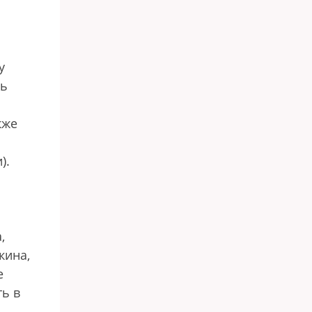
у
ль
кже
).
,
кина,
e
ть в
ь