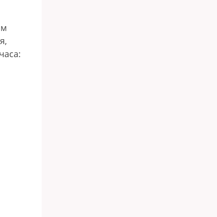
ом
я,
часа: