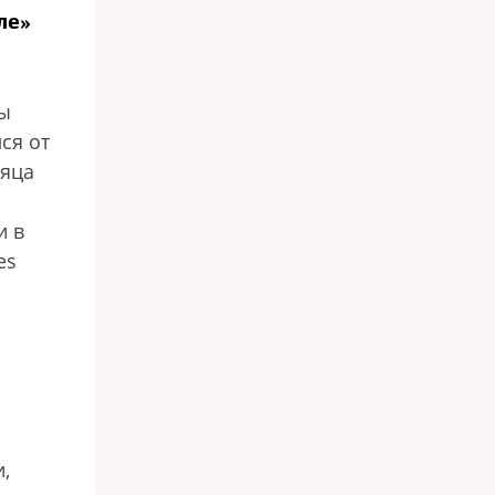
ле»
ы
ся от
сяца
и в
es
,