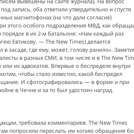
 писем вывешены на сайте журнала). На вопрос
под запись, оба ответили утвердительно и спустя
нных магнитофонах (на что дали согласие)
три этого особого подразделения МВД, как обраща
 порядок в их 2-м батальоне: «Нам каждый раз
ргею Евтикову. — The New Times) делается
 в засаде, где ему, может, голову ранило». Замети
листы в разных СМИ, в том числе и в The New Tim
х или их адвокатов. Впервые о беспределе внутри
отим, чтобы стало известно, какой беспредел
рощание. И сфотографировались — в форме и при
йне в Чечне и за то был удостоен наград.
дакции, требовала комментариев. The New Times
, там попросили переслать им копию обращения б