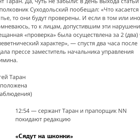
нт Таран.
Да, чуть не забыли: в день выхода статьи
полковник Суходольский пообещал: «Что касается
тье, то они будут проверены. И если в том или ин
сомневаюсь, то к лицам, допустившим эти нарушени
щанная «проверка» была осуществлена за 2 (два) 
еветнический характер», — спустя два часа после
дала прессе заместитель начальника управления
имина.
гей Таран
сположена
наблюдения)
12:54 — сержант Таран и прапорщик NN
покидают редакцию
«
Cядут на шконки»