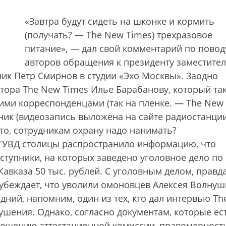
«Завтра будут сидеть на шконке и кормить
(получать? — The New Times) трехразовое
питание», — дал свой комментарий по повод
авторов обращения к президенту заместите
к Петр Смирнов в студии «Эхо Москвы». Заодно
ктора The New Times Илье Барабанову, который та
ими корреспонденцами (так на пленке. — The New
ник (видеозапись выложена на сайте ра­диостанции
что, сотрудникам охрану надо нанимать?
 ГУВД столицы распространило информацию, что
тупники, на которых заведено уголовное дело по
Кавказа 50 тыс. рублей. С уголовным делом, правда
 убеждает, что уволили омоновцев Алексея Волнуш
дний, напомним, один из тех, кто дал интервью Th
ушения. Однако, согласно документам, которые ес
решению аттестационной комиссии, правомерност