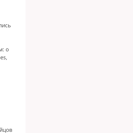
лись
м: о
es,
ойцов