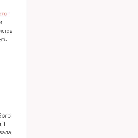
ого
и
истов
ить
бого
 1
вала