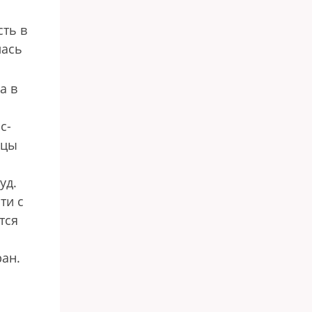
сть в
лась
а в
с-
йцы
уд.
ти с
тся
ран.