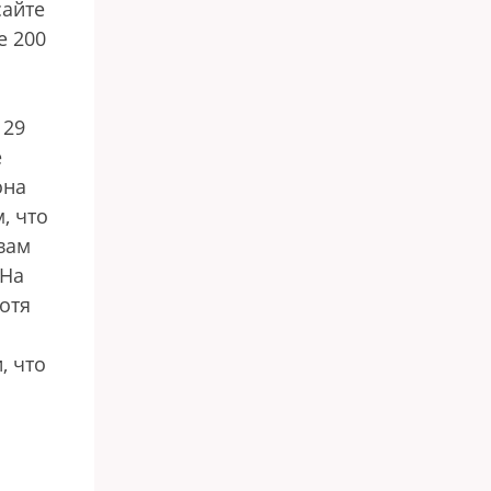
сайте
е 200
 29
е
она
, что
вам
 На
отя
, что