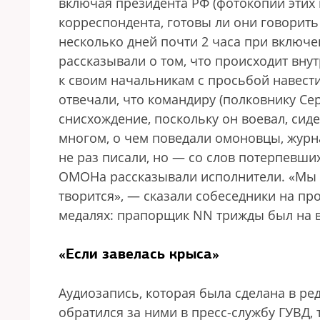
включая президента РФ (фотокопии этих
корреспондента, готовы ли они говорить 
несколько дней почти 2 часа при включе
рассказывали о том, что происходит вну
к своим начальникам с просьбой навести
отвечали, что командиру (полковнику Се
снисхождение, поскольку он воевал, сидел
многом, о чем поведали омоновцы, журна
не раз писали, но — со слов потерпевши
ОМОНа рассказывали исполнители. «Мы х
творится», — сказали собеседники на п
медалях: прапорщик NN трижды был на во
«Если завелась крыса»
Аудиозапись, которая была сделана в ре
обратился за ними в пресс-службу ГУВД