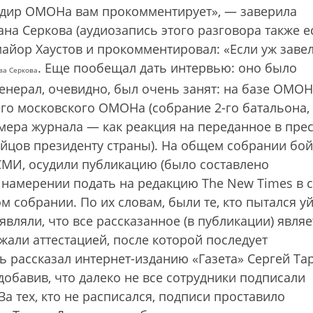
ндир ОМОНа вам прокомментирует», — заверила
на Серкова (аудиозапись этого разговора также е
айор Хаустов и прокомментировал: «Если уж заве
. Еще пообещал дать интервью: оно было
ва Серкова
генерал, очевидно, был очень занят: на базе ОМОН
го московского ОМОНа (собрание 2-го батальона,
мера журнала — как реакция на переданное в прес
ойцов президенту страны). На общем собрании бо
МИ, осудили публикацию (было составлено
 намерении подать на редакцию The New Times в с
м собрании. По их словам, были те, кто пытался уй
аявляли, что все рассказанное (в публикации) являе
жали аттестацией, после которой последует
ь рассказал интернет-изданию «Газета» Сергей Та
добавив, что далеко не все сотрудники подписали
 тех, кто не расписался, подписи проставило