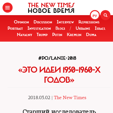
THE NEW TIMES
НОВОЕ ВРЕМЯ
РУ
Opinion
Discussion
Interview
Repressions
Portrait
Investigation
Blogs
/
Ukraine
Israel
Navalny
Trump
Putin
Kremlin
Duma
#POSLANIE-2018
«ЭТО ИДЕИ 1950–1960-Х
ГОДОВ»
2018.03.02 |
The New Times
Старший исследователь