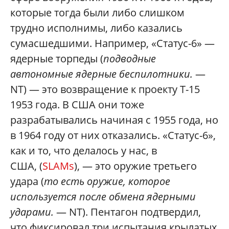
которые тогда были либо слишком
трудно исполнимы, либо казались
сумасшедшими. Например, «Статус-6» —
ядерные торпеды (
подводные
автономные ядерные беспилотники.
—
NT) — это возвращение к проекту T-15
1953 года. В США они тоже
разрабатывались начиная с 1955 года, но
в 1964 году от них отказались. «Статус-6»,
как и то, что делалось у нас, в
США, (
SLAMs
), — это оружие третьего
удара (
то есть оружие, которое
используется после обмена ядерными
ударами.
— NT). Пентагон подтвердил,
что фиксировал три испытания крылатых