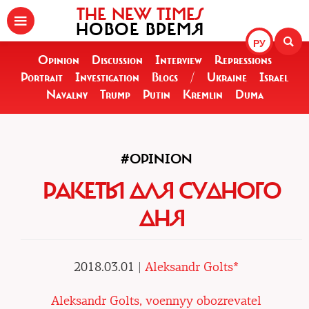
THE NEW TIMES
НОВОЕ ВРЕМЯ
РУ
Opinion
Discussion
Interview
Repressions
Portrait
Investigation
Blogs
/
Ukraine
Israel
Navalny
Trump
Putin
Kremlin
Duma
#OPINION
РАКЕТЫ ДЛЯ СУДНОГО
ДНЯ
2018.03.01 |
Aleksandr Golts*
Aleksandr Golts, voennyy obozrevatel