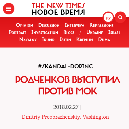
THE NEW TIMES
НОВОЕ ВРЕМЯ
РУ
Opinion
Discussion
Interview
Repressions
Portrait
Investigation
Blogs
/
Ukraine
Israel
Navalny
Trump
Putin
Kremlin
Duma
#SKANDAL-DOPING
РОДЧЕНКОВ ВЫСТУПИЛ
ПРОТИВ МОК
2018.02.27 |
Dmitriy Preobrazhenskiy, Vashington