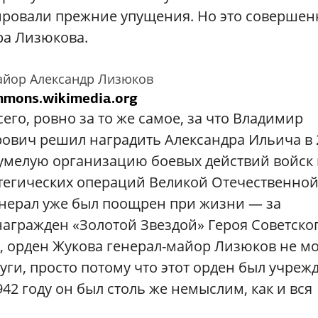
ровали прежние упущения. Но это совершен
ра Лизюкова.
айор Александр Лизюков
mmons.wikimedia.org
его, ровно за то же самое, за что Владимир
ович решил наградить Александра Ильича в 
 умелую организацию боевых действий войск 
атегических операций Великой Отечественно
генерал уже был поощрен при жизни — за
агражден «Золотой Звездой» Героя Советско
, орден Жукова генерал-майор Лизюков не м
уги, просто потому что этот орден был учреж
942 году он был столь же немыслим, как и вся