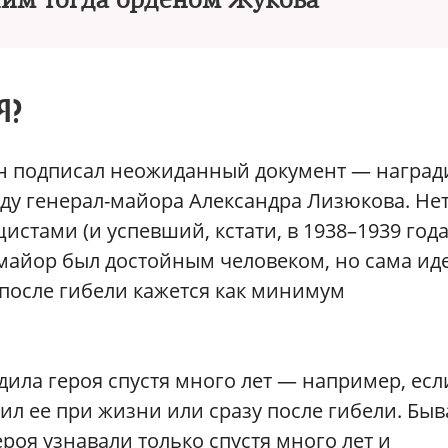
им тогда орденом Жукова
Я?
ин подписал неожиданный документ — наград
ду генерал-майора Александра Лизюкова. Не
истами (и успевший, кстати, в 1938–1939 год
-майор был достойным человеком, но сама ид
 после гибели кажется как минимум
дила героя спустя много лет — например, есл
ил ее при жизни или сразу после гибели. Бы
ероя узнавали только спустя много лет и