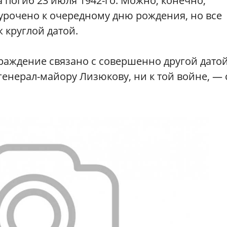
 а погиб 23 июля 1942-го. Можно, конечно,
урочено к очередному дню рождения, но все
ж круглой датой.
граждение связано с совершенно другой датой
енерал-майору Лизюкову, ни к той войне, — 