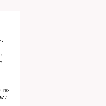
ил
т
ах
ея
и по
вали