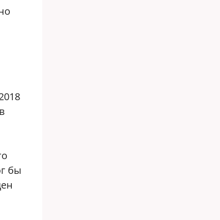
но
2018
в
й
го
ог бы
ден