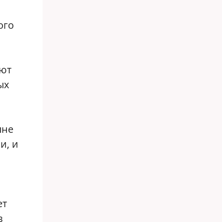
ого
ают
ых
лне
и, и
ет
в