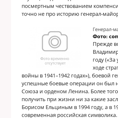
посмертным чествованием компенси
точно не про историю генерал-майо
Генерал-м
Фото: co
Прежде вс
Владимир
году («За
ходе стр
войны в 1941–1942 годах»), боевой 
успешные боевые операции он был н
Союза и орденом Ленина. Более того
получить при жизни ни за какие засл
Борисом Ельциным в 1994 году, а в 1
современная российская символика.