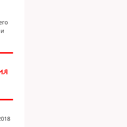
его
ии
ИЯ
2018