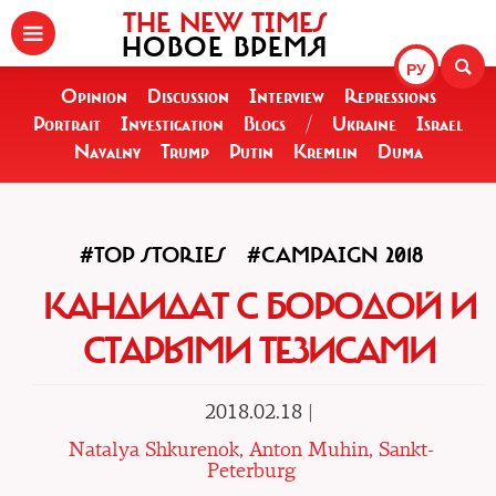
THE NEW TIMES
НОВОЕ ВРЕМЯ
РУ
Opinion
Discussion
Interview
Repressions
Portrait
Investigation
Blogs
/
Ukraine
Israel
Navalny
Trump
Putin
Kremlin
Duma
#TOP STORIES
#CAMPAIGN 2018
КАНДИДАТ С БОРОДОЙ И
СТАРЫМИ ТЕЗИСАМИ
2018.02.18 |
Natalya Shkurenok, Anton Muhin, Sankt-
Peterburg