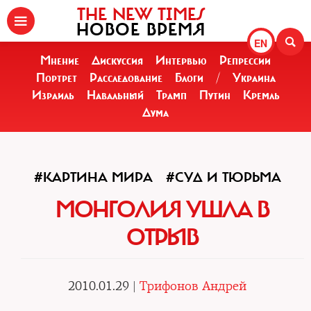
THE NEW TIMES
НОВОЕ ВРЕМЯ
EN
Мнение
Дискуссия
Интервью
Репрессии
Портрет
Расследование
Блоги
/
Украина
Израиль
Навальный
Трамп
Путин
Кремль
Дума
#КАРТИНА МИРА
#СУД И ТЮРЬМА
МОНГОЛИЯ УШЛА В
ОТРЫВ
2010.01.29 |
Трифонов Андрей