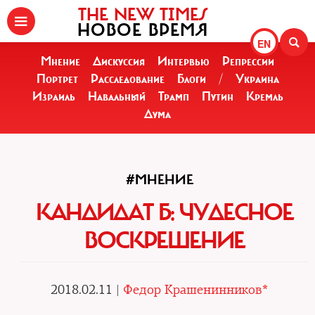
THE NEW TIMES
НОВОЕ ВРЕМЯ
EN
Мнение
Дискуссия
Интервью
Репрессии
Портрет
Расследование
Блоги
/
Украина
Израиль
Навальный
Трамп
Путин
Кремль
Дума
#МНЕНИЕ
КАНДИДАТ Б: ЧУДЕСНОЕ
ВОСКРЕШЕНИЕ
2018.02.11 |
Федор Крашенинников*