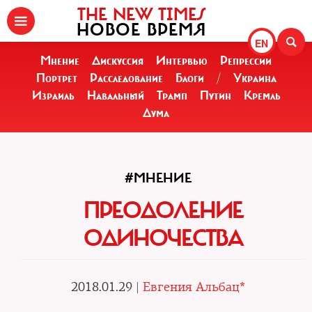
THE NEW TIMES
НОВОЕ ВРЕМЯ
EN
Мнение
Дискуссия
Интервью
Репрессии
Портрет
Расследование
Блоги
/
Украина
Израиль
Навальный
Трамп
Путин
Кремль
Дума
#МНЕНИЕ
ПРЕОДОЛЕНИЕ
ОДИНОЧЕСТВА
2018.01.29 |
Евгения Альбац*