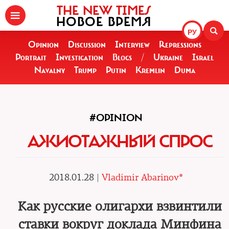
THE NEW TIMES
НОВОЕ ВРЕМЯ
РУ
Opinion
Discussion
Interview
Repressions
Portrait
Investigation
Blogs
/
Ukraine
Israel
Navalny
Trump
Putin
Kremlin
Duma
#OPINION
АЖИОТАЖНЫЙ СПРОС
2018.01.28 |
Vladimir Abarinov*
Как русские олигархи взвинтили
ставки вокруг доклада Минфина