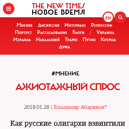
THE NEW TIMES
НОВОЕ ВРЕМЯ
EN
Мнение
Дискуссия
Интервью
Репрессии
Портрет
Расследование
Блоги
/
Украина
Израиль
Навальный
Трамп
Путин
Кремль
Дума
#МНЕНИЕ
АЖИОТАЖНЫЙ СПРОС
2018.01.28 |
Владимир Абаринов*
Как русские олигархи взвинтили