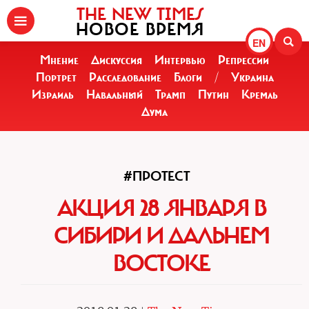
THE NEW TIMES
НОВОЕ ВРЕМЯ
EN
Мнение
Дискуссия
Интервью
Репрессии
Портрет
Расследование
Блоги
/
Украина
Израиль
Навальный
Трамп
Путин
Кремль
Дума
#ПРОТЕСТ
АКЦИЯ 28 ЯНВАРЯ В
СИБИРИ И ДАЛЬНЕМ
ВОСТОКЕ