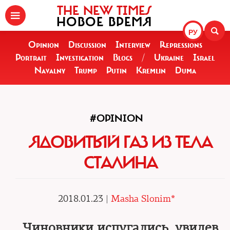
THE NEW TIMES
НОВОЕ ВРЕМЯ
РУ
Opinion
Discussion
Interview
Repressions
Portrait
Investigation
Blogs
/
Ukraine
Israel
Navalny
Trump
Putin
Kremlin
Duma
#OPINION
ЯДОВИТЫЙ ГАЗ ИЗ ТЕЛА
СТАЛИНА
2018.01.23 |
Masha Slonim*
Чиновники испугались, увидев