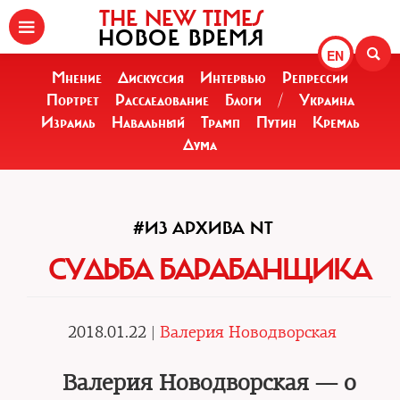
THE NEW TIMES
НОВОЕ ВРЕМЯ
EN
Мнение
Дискуссия
Интервью
Репрессии
Портрет
Расследование
Блоги
/
Украина
Израиль
Навальный
Трамп
Путин
Кремль
Дума
#ИЗ АРХИВА NT
СУДЬБА БАРАБАНЩИКА
2018.01.22 |
Валерия Новодворская
Валерия Новодворская — о