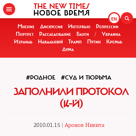
THE NEW TIMES
НОВОЕ ВРЕМЯ
EN
Мнение
Дискуссия
Интервью
Репрессии
Портрет
Расследование
Блоги
/
Украина
Израиль
Навальный
Трамп
Путин
Кремль
Дума
#РОДНОЕ
#СУД И ТЮРЬМА
ЗАПОЛНИЛИ ПРОТОКОЛ
(14-Й)
2010.01.15 |
Аронов Никита