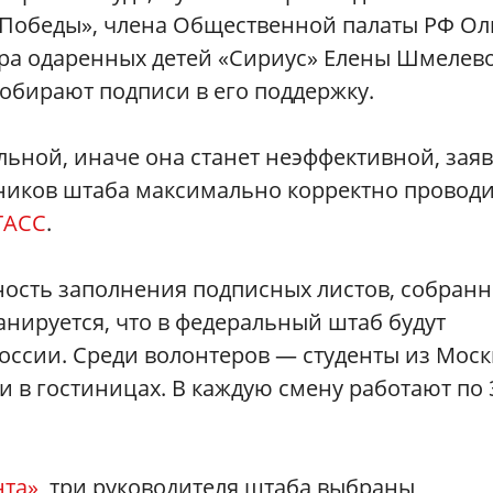
 Победы», члена Общественной палаты РФ Ол
ра одаренных детей «Сириус» Елены Шмелев
обирают подписи в его поддержку.
ьной, иначе она станет неэффективной, зая
ников штаба максимально корректно провод
ТАСС
.
ость заполнения подписных листов, собранн
анируется, что в федеральный штаб будут
России. Среди волонтеров — студенты из Моск
и в гостиницах. В каждую смену работают по 
нта»
, три руководителя штаба выбраны