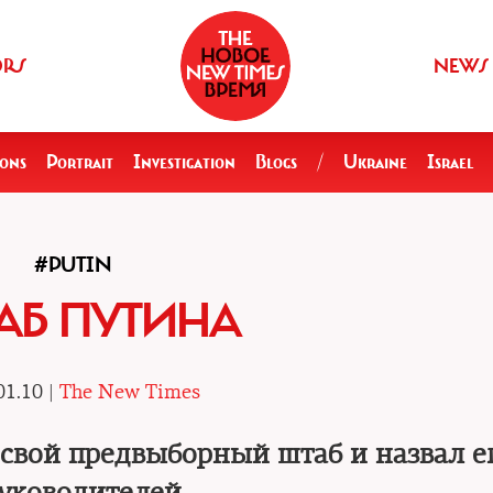
ORS
NEWS
ions
Portrait
Investigation
Blogs
/
Ukraine
Israel
#PUTIN
АБ ПУТИНА
01.10 |
The New Times
свой предвыборный штаб и назвал е