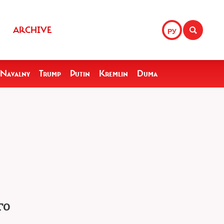
ARCHIVE
РУ
Navalny
Trump
Putin
Kremlin
Duma
го