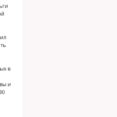
ьги
ой
вил
ить
ых в
вы и
30