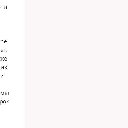
и и
The
ет.
оже
ких
ни
 мы
рок