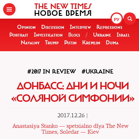
THE NEW TIMES
НОВОЕ ВРЕМЯ
РУ
Opinion
Discussion
Interview
Repressions
Portrait
Investigation
Blogs
/
Ukraine
Israel
Navalny
Trump
Putin
Kremlin
Duma
#2017 IN REVIEW
#UKRAINE
ДОНБАСС: ДНИ И НОЧИ
«СОЛЯНОЙ СИМФОНИИ»
2017.12.26 |
Anastasiya Stanko — spetsialno dlya The New
Times, Soledar — Kiev