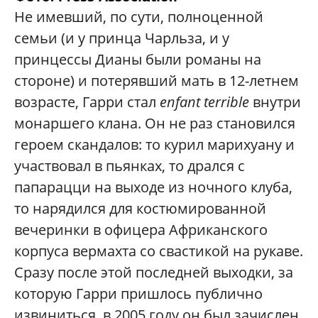
Не имевший, по сути, полноценной
семьи (и у принца Чарльза, и у
принцессы Дианы были романы на
стороне) и потерявший мать в 12-летнем
возрасте, Гарри стал
enfant terrible
внутри
монаршего клана. Он не раз становился
героем скандалов: то курил марихуану и
участвовал в пьянках, то дрался с
папарацци на выходе из ночного клуба,
то нарядился для костюмированной
вечеринки в офицера Африканского
корпуса вермахта со свастикой на рукаве.
Сразу после этой последней выходки, за
которую Гарри пришлось публично
извиниться, в 2005 году он был зачислен