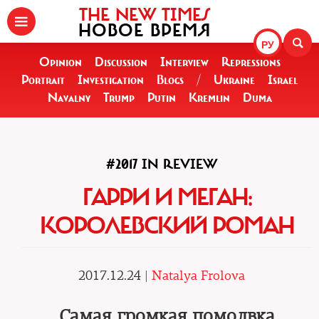
THE NEW TIMES
НОВОЕ ВРЕМЯ
РУ
Opinion
Discussion
Interview
Repressions
Portrait
Investigation
Blogs
/
Ukraine
Israel
Navalny
Trump
Putin
Kremlin
Duma
#2017 IN REVIEW
ГАРРИ И МЕГАН:
КОРОЛЕВСКИЙ РОМАН
2017.12.24 |
Natalya Frolova
Самая громкая помолвка