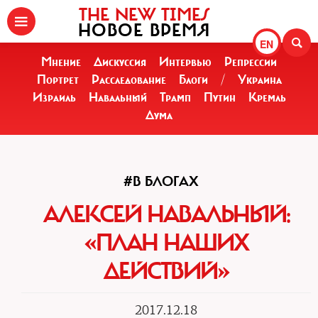
THE NEW TIMES
НОВОЕ ВРЕМЯ
EN
Мнение
Дискуссия
Интервью
Репрессии
Портрет
Расследование
Блоги
/
Украина
Израиль
Навальный
Трамп
Путин
Кремль
Дума
#В БЛОГАХ
АЛЕКСЕЙ НАВАЛЬНЫЙ:
«ПЛАН НАШИХ
ДЕЙСТВИЙ»
2017.12.18