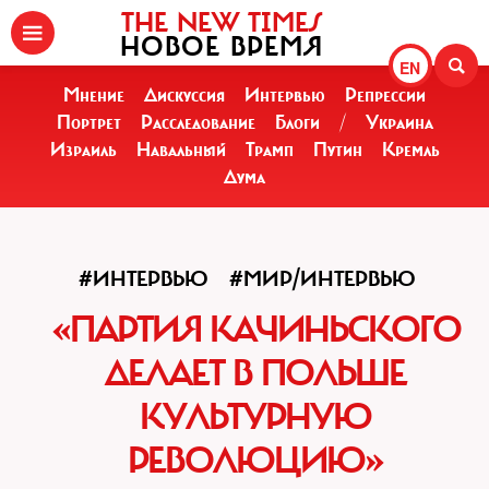
THE NEW TIMES
НОВОЕ ВРЕМЯ
EN
Мнение
Дискуссия
Интервью
Репрессии
Портрет
Расследование
Блоги
/
Украина
Израиль
Навальный
Трамп
Путин
Кремль
Дума
#ИНТЕРВЬЮ
#МИР/ИНТЕРВЬЮ
«ПАРТИЯ КАЧИНЬСКОГО
ДЕЛАЕТ В ПОЛЬШЕ
КУЛЬТУРНУЮ
РЕВОЛЮЦИЮ»