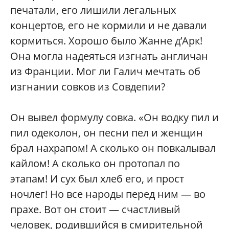
печатали, его лишили легальных
концертов, его не кормили и не давали
кормиться. Хорошо было Жанне д’Арк!
Она могла надеяться изгнать англичан
из Франции. Мог ли Галич мечтать об
изгнании совков из Совдепии?
Он вывел формулу совка. «Он водку пил и
пил одеколон, он песни пел и женщин
брал нахрапом! А сколько он повкалывал
кайлом! А сколько он протопал по
этапам! И сух был хлеб его, и прост
ночлег! Но все народы перед ним — во
прахе. Вот он стоит — счастливый
человек, родившийся в смирительной