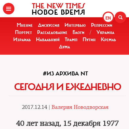
THE NEW TIMES
НОВОЕ ВРЕМЯ
EN
Мнение
Дискуссия
Интервью
Репрессии
Портрет
Расследование
Блоги
/
Украина
Израиль
Навальный
Трамп
Путин
Кремль
Дума
#ИЗ АРХИВА NT
СЕГОДНЯ И ЕЖЕДНЕВНО
2017.12.14 |
Валерия Новодворская
40 лет назад, 15 декабря 1977