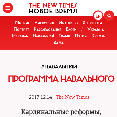
THE NEW TIMES
НОВОЕ ВРЕМЯ
EN
Мнение
Дискуссия
Интервью
Репрессии
Портрет
Расследование
Блоги
/
Украина
Израиль
Навальный
Трамп
Путин
Кремль
Дума
#НАВАЛЬНЫЙ
ПРОГРАММА НАВАЛЬНОГО
2017.12.14 |
The New Times
Кардинальные реформы,