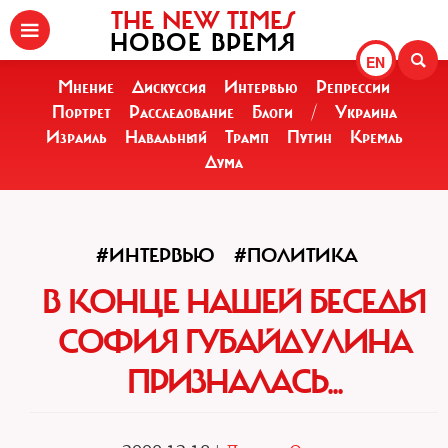
THE NEW TIMES
НОВОЕ ВРЕМЯ
EN
Мнение
Дискуссия
Интервью
Репрессии
Портрет
Расследование
Блоги
/
Украина
Израиль
Навальный
Трамп
Путин
Кремль
Дума
#ИНТЕРВЬЮ
#ПОЛИТИКА
В КОНЦЕ НАШЕЙ БЕСЕДЫ
СОФИЯ ГУБАЙДУЛИНА
ПРИЗНАЛАСЬ...