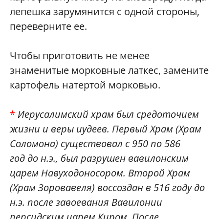
лепешка зарумянится с одной стороны,
переверните ее.
Чтобы приготовить не менее
знаменитые морковные латкес, замените
картофель натертой морковью.
*
Иерусалимский храм был средоточием
жизни и веры иудеев. Первый Храм (Храм
Соломона) существовал с 950 по 586
год до н.э., был разрушен вавилонским
царем Навуходоносором. Второй Храм
(Храм Зоровавеля) воссоздан в 516 году до
н.э. после завоевания Вавилонии
персидским царем Киром. После