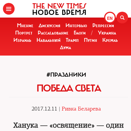
THE NEW TIMES
НОВОЕ ВРЕМЯ
EN
Мнение
Дискуссия
Интервью
Репрессии
Портрет
Расследование
Блоги
/
Украина
Израиль
Навальный
Трамп
Путин
Кремль
Дума
#ПРАЗДНИКИ
ПОБЕДА СВЕТА
2017.12.11 |
Ривка Беларева
Ханука — «освящение» — один