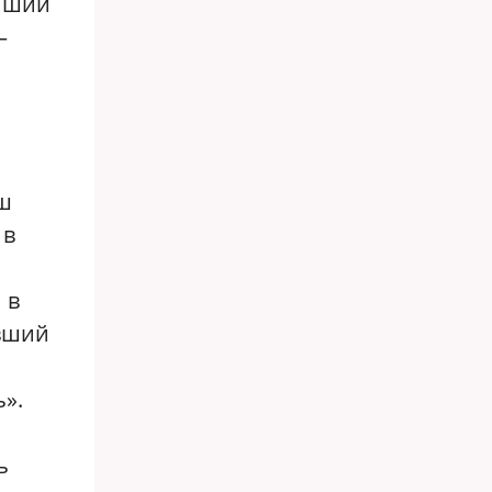
айший
—
аш
 в
 в
авший
».
ь