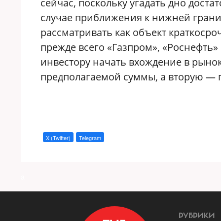
сейчас, поскольку угадать дно доста
случае приближения к нижней границ
рассматривать как объект краткоср
прежде всего «Газпром», «Роснефть»
инвестору начать вхождение в рынок
предполагаемой суммы, а вторую — 
X (Twitter)
Telegram
a
РУБРИКИ