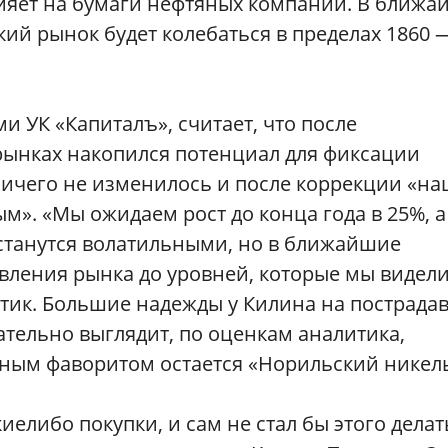
ияет на бумаги нефтяных компаний. В ближ
кий рынок будет колебаться в пределах 1860 
 УК «Капиталъ», считает, что после
рынках накопился потенциал для фиксации
ничего не изменилось и после коррекции «н
м». «Мы ожидаем рост до конца года в 25%, а
станутся волатильными, но в ближайшие
вления рынка до уровней, которые мы видели
итик. Большие надежды у Килина на пострад
ательно выглядит, по оценкам аналитика,
чным фаворитом остается «Норильский никель
иелибо покупки, и сам не стал бы этого делат