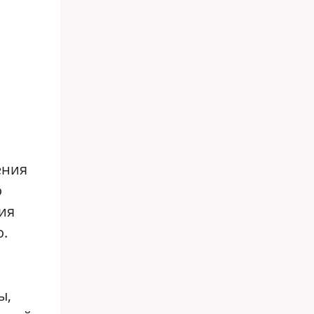
ения
о
ия
о.
ы,