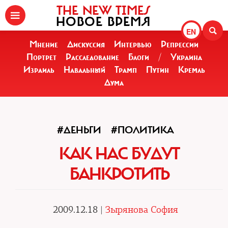
THE NEW TIMES
НОВОЕ ВРЕМЯ
EN
Мнение
Дискуссия
Интервью
Репрессии
Портрет
Расследование
Блоги
/
Украина
Израиль
Навальный
Трамп
Путин
Кремль
Дума
#ДЕНЬГИ
#ПОЛИТИКА
КАК НАС БУДУТ
БАНКРОТИТЬ
2009.12.18 |
Зырянова София