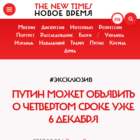
THE NEW TIMES
НОВОЕ ВРЕМЯ
EN
Мнение
Дискуссия
Интервью
Репрессии
Портрет
Расследование
Блоги
/
Украина
Израиль
Навальный
Трамп
Путин
Кремль
Дума
#ЭКСКЛЮЗИВ
ПУТИН МОЖЕТ ОБЪЯВИТЬ
О ЧЕТВЕРТОМ СРОКЕ УЖЕ
6 ДЕКАБРЯ