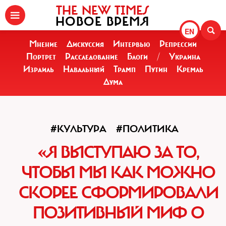
THE NEW TIMES
НОВОЕ ВРЕМЯ
EN
Мнение
Дискуссия
Интервью
Репрессии
Портрет
Расследование
Блоги
/
Украина
Израиль
Навальный
Трамп
Путин
Кремль
Дума
#КУЛЬТУРА
#ПОЛИТИКА
«Я ВЫСТУПАЮ ЗА ТО,
ЧТОБЫ МЫ КАК МОЖНО
СКОРЕЕ СФОРМИРОВАЛИ
ПОЗИТИВНЫЙ МИФ О