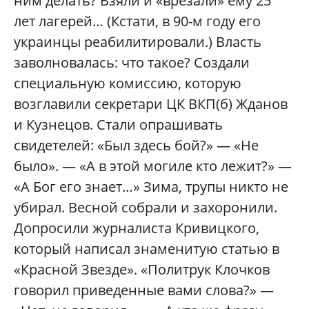
ним делать? Взяли и «врезали» ему 25
лет лагерей… (Кстати, в 90-м году его
украинцы реабилитировали.) Власть
заволновалась: что такое? Создали
специальную комиссию, которую
возглавили секретари ЦК ВКП(б) Жданов
и Кузнецов. Стали опрашивать
свидетелей: «Был здесь бой?» — «Не
было». — «А в этой могиле кто лежит?» —
«А Бог его знает…» Зима, трупы никто не
убирал. Весной собрали и захоронили.
Допросили журналиста Кривицкого,
который написал знаменитую статью в
«Красной Звезде». «Политрук Клочков
говорил приведенные вами слова?» —