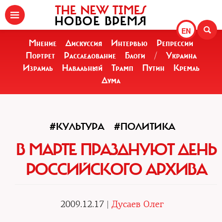
THE NEW TIMES
НОВОЕ ВРЕМЯ
EN
Мнение
Дискуссия
Интервью
Репрессии
Портрет
Расследование
Блоги
/
Украина
Израиль
Навальный
Трамп
Путин
Кремль
Дума
#КУЛЬТУРА
#ПОЛИТИКА
В МАРТЕ ПРАЗДНУЮТ ДЕНЬ
РОССИЙСКОГО АРХИВА
2009.12.17 |
Дусаев Олег