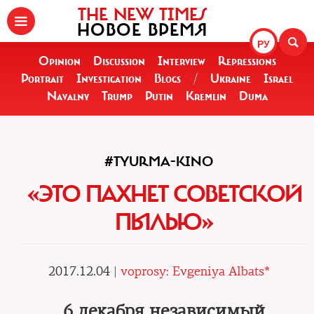
THE NEW TIMES
НОВОЕ ВРЕМЯ
РУ
Opinion
Discussion
Interview
Repressions
Portrait
Investigation
Blogs
/
Ukraine
Israel
Navalny
Trump
Putin
Kremlin
Duma
#TYURMA-KINO
«ЭТО ПАХНЕТ СОВЕТСКОЙ
ПЫЛЬЮ»
2017.12.04 |
voprosy: Evgeniya Albats*
6 декабря независимый