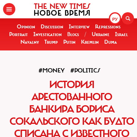
THE NEW TIMES
НОВОЕ ВРЕМЯ
РУ
Opinion
Discussion
Interview
Repressions
Portrait
Investigation
Blogs
/
Ukraine
Israel
Navalny
Trump
Putin
Kremlin
Duma
#MONEY
#POLITICS
ИСТОРИЯ
АРЕСТОВАННОГО
БАНКИРА БОРИСА
СОКАЛЬСКОГО КАК БУДТО
СПИСАНА С ИЗВЕСТНОГО