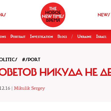
ORS
NEWS
ions
Portrait
Investigation
Blogs
/
Ukraine
Israel
OLITICS
#SPORT
ОВЕТОВ НИКУДА НЕ Д
12.16 |
Mikulik Sergey