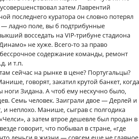
 усовершенствовал затем Лаврентий
ой последнего куратора он словно потерял
я — ладно поле, вы б подтрибунные
ыкший восседать на VIP-трибуне стадиона
Динамо» не хуже. Всего-то за право
и бессрочное содержание команды, ремонт
. и т.п.
 там сейчас на рынке в цене? Португальцы?
нише, говорят, закатил крутой банкет, когд
ры ноги Зидана. А чтоб ему нескучно было,
ев. Семь человек. Заиграли двое — Дерлей и
, и неплохо. Манише, сыграв с полгодика
 «Челси», а затем втрое дешевле был продан в
езде говорит, что побывал в стране, «где
 что деньги в жизни — совсем еще не главное