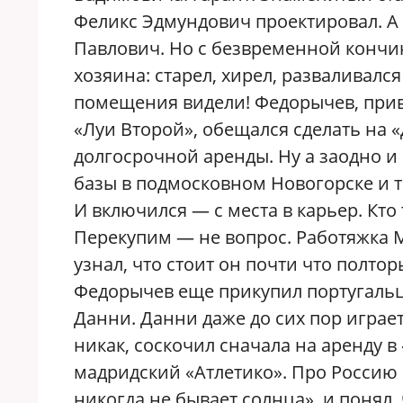
Феликс Эдмундович проектировал. А
Павлович. Но с безвременной кончин
хозяина: старел, хирел, разваливалс
помещения видели! Федорычев, прив
«Луи Второй», обещался сделать на «
долгосрочной аренды. Ну а заодно 
базы в подмосковном Новогорске и т.д
И включился — с места в карьер. Кто
Перекупим — не вопрос. Работяжка Ма
узнал, что стоит он почти что полто
Федорычев еще прикупил португальц
Данни. Данни даже до сих пор играет
никак, соскочил сначала на аренду в
мадридский «Атлетико». Про Россию в
никогда не бывает солнца», и понял,