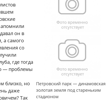
листов
бывшем
овские
 напомнили
давал он в
, а самого
ивления со
олучили
уба, где тогда
ло — проблемы
м близко, но
Петровский парк — динамовская
золотая земля под стареньким
ень даже
стадионом
овичем? Так