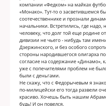
компании «Федком» на майках футбо
«Монако». Тут-то о засветившемся 
соотечественнике и прознали динам
начальники. Встретились, где надо,
человеку, что долг той еще родине от
дивизии не чьего - нибудь там имени
Дзержинского, и без особого сопрот
стороны народившегося олигарха п
согласие на содержание «Динамо», кл
уже с попечителями проблем не бы
были с деньгами.
Не скажу, что с Федорычевым я знако
по-милицейски его тогда развели оч
красиво. Хочешь быть нашим Абрам
будь! И он повелся.