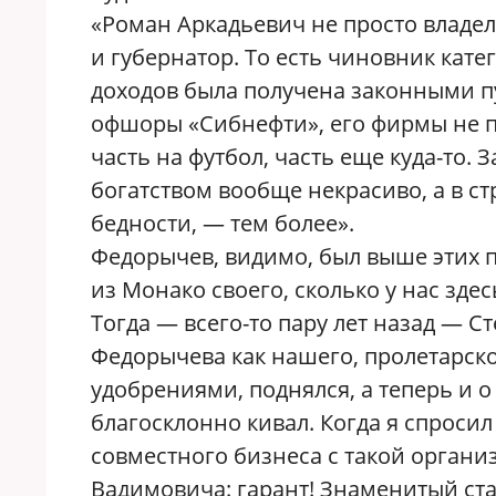
«Роман Аркадьевич не просто владе
и губернатор. То есть чиновник кате
доходов была получена законными п
офшоры «Сибнефти», его фирмы не пл
часть на футбол, часть еще куда-то. 
богатством вообще некрасиво, а в ст
бедности, — тем более».
Федорычев, видимо, был выше этих по
из Монако своего, сколько у нас здес
Тогда — всего-то пару лет назад — 
Федорычева как нашего, пролетарско
удобрениями, поднялся, а теперь и 
благосклонно кивал. Когда я спроси
совместного бизнеса с такой организ
Вадимовича: гарант! Знаменитый ста