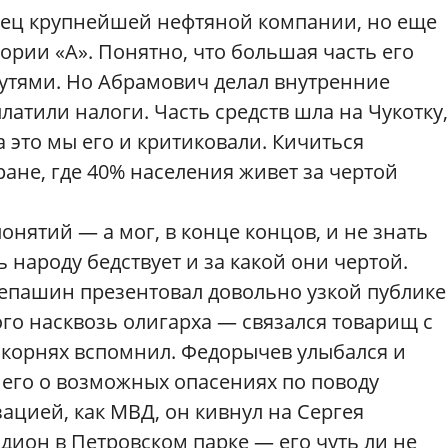
лец крупнейшей нефтяной компании, но еще
гории «А». Понятно, что большая часть его
утями. Но Абрамович делал внутренние
атили налоги. Часть средств шла на Чукотку,
За это мы его и критиковали. Кичиться
ране, где 40% населения живет за чертой
нятий — а мог, в конце концов, и не знать
ь народу бедствует и за какой они чертой.
Степашин презентовал довольно узкой публике
го насквозь олигарха — связался товарищ с
о корнях вспомнил. Федорычев улыбался и
л его о возможных опасениях по поводу
ацией, как МВД, он кивнул на Сергея
дион в Петровском парке — его чуть ли не