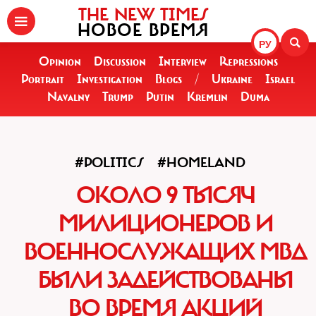
THE NEW TIMES
НОВОЕ ВРЕМЯ
РУ
Opinion
Discussion
Interview
Repressions
Portrait
Investigation
Blogs
/
Ukraine
Israel
Navalny
Trump
Putin
Kremlin
Duma
#POLITICS
#HOMELAND
ОКОЛО 9 ТЫСЯЧ
МИЛИЦИОНЕРОВ И
ВОЕННОСЛУЖАЩИХ МВД
БЫЛИ ЗАДЕЙСТВОВАНЫ
ВО ВРЕМЯ АКЦИЙ