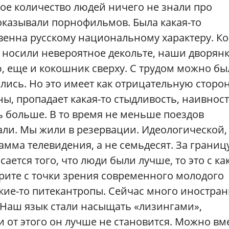
ое количество людей ничего не знали про
оказывали порнофильмов. Была какая-то
венна русскому национальному характеру. Ко
носили невероятное декольте, наши дворянк
, еще и кокошник сверху. С трудом можно бы
лись. Но это имеет как отрицательную сторон
ы, пропадает какая-то стыдливость, наивност
ть больше. В то время не меньше поездов
сали. Мы жили в резервации. Идеологической,
ма телевидения, а не семьдесят. За границ
ается того, что люди были лучше, то это с ка
рите с точки зрения современного молодого
какие-то питекантропы. Сейчас много иностра
. Наш язык стали насыщать «лизингами»,
 от этого он лучше не становится. Можно вм