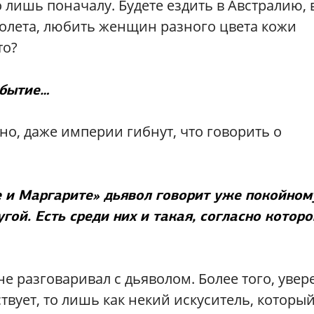
 лишь поначалу. Будете ездить в Австралию, 
молета, любить женщин разного цвета кожи
то?
ебытие…
но, даже империи гибнут, что говорить о
е и Маргарите» дьявол говорит уже покойном
угой. Есть среди них и такая, согласно которо
не разговаривал с дьяволом. Более того, увер
ствует, то лишь как некий искуситель, которы