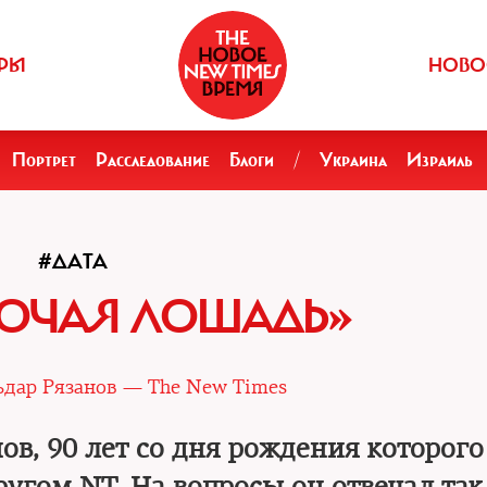
РЫ
НОВО
Портрет
Расследование
Блоги
/
Украина
Израиль
#ДАТА
БОЧАЯ ЛОШАДЬ»
ьдар Рязанов — The New Times
ов, 90 лет со дня рождения которог