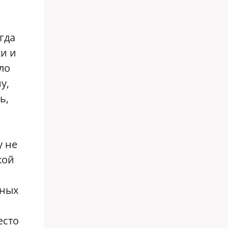
гда
и и
ло
у,
ь,
у не
кой
нных
есто