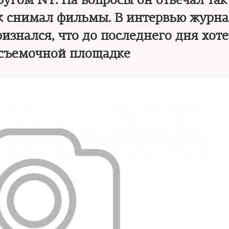
ругом NT. На вопросы он отвечал так
ак снимал фильмы. В интервью журн
изнался, что до последнего дня хот
 съемочной площадке