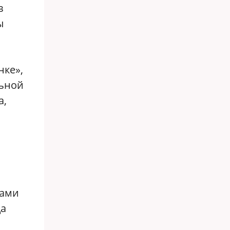
в
ы
нке»,
льной
а,
ками
да