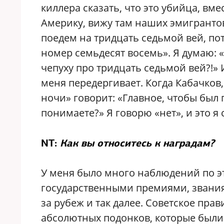
киллера сказать, что это убийца, в
Америку, вижу там наших эмигрантов
поедем на тридцать седьмой вей, по
номер семьдесят восемь». Я думаю: «
чепуху про тридцать седьмой вей?!» 
меня передергивает. Когда Кабачков
ночи» говорит: «Главное, чтобы был
понимаете?» Я говорю «нет», и это я
NT:
Как вы относитесь к наградам?
У меня было много наблюдений по э
государственными премиями, звания
за рубеж и так далее. Советское пра
абсолютных подонков, которые были 