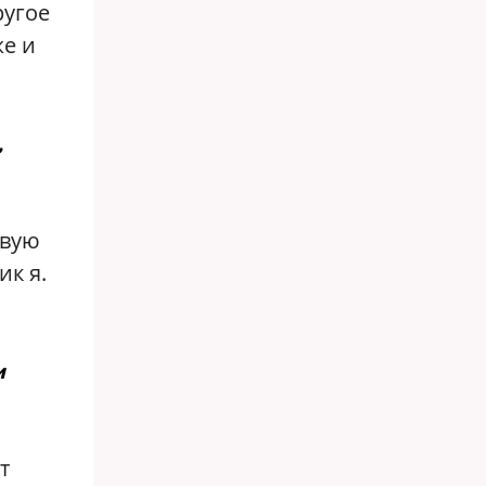
ругое
же и
,
твую
ик я.
и
т