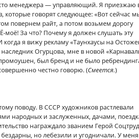
место менеджера — управляющий. Я приезжаю 
, которые говорят следующее: «Вот сейчас м
том повернем райт, а потом возьмем дорогу
Ё-моё! За что? Почему я должен слушать эту
И когда я вижу рекламу «Таунхаусы на Остоже
, наследник Огурцова, мне в новой «Карнава
 промоушен, был бренд и не было ребрендинг
 совершенно честно говорю. (
Смеется.
)
тому поводу. В СССР художников растлевали
ми народных и заслуженных, дачами, поезд
вительство награждало званием Герой Соцтру
бездарны, но лебезили и угодничали. У меня