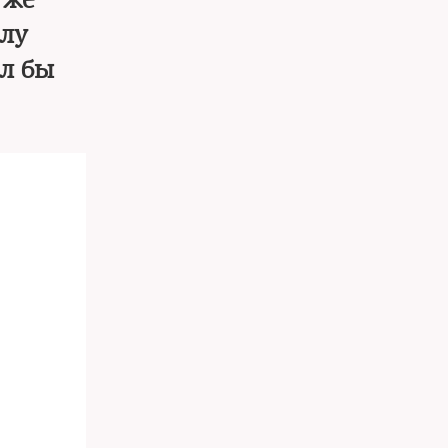
 же
алу
ел бы