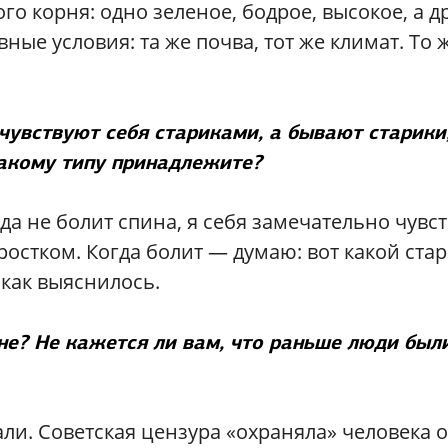
го корня: одно зеленое, бодрое, высокое, а д
ные условия: та же почва, тот же климат. То 
увствуют себя стариками, а бывают старики
акому типу принадлежите?
гда не болит спина, я себя замечательно чувс
остком. Когда болит — думаю: вот какой стар
как выяснилось.
не? Не кажется ли вам, что раньше люди был
и. Советская цензура «охраняла» человека о