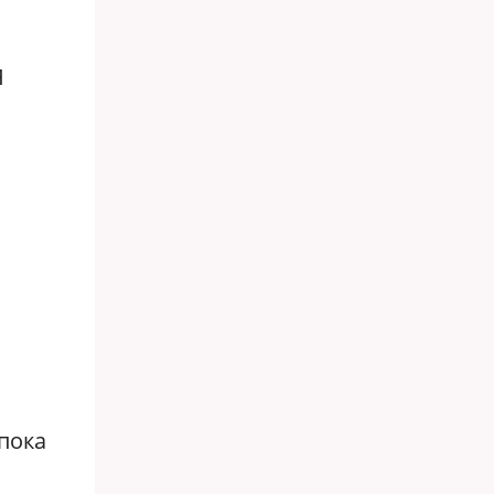
Я
 пока