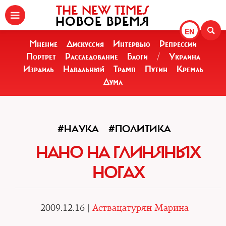
THE NEW TIMES
НОВОЕ ВРЕМЯ
EN
Мнение
Дискуссия
Интервью
Репрессии
Портрет
Расследование
Блоги
/
Украина
Израиль
Навальный
Трамп
Путин
Кремль
Дума
#НАУКА
#ПОЛИТИКА
НАНО НА ГЛИНЯНЫХ
НОГАХ
2009.12.16 |
Аствацатурян Марина