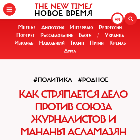
THE NEW TIMES
НОВОЕ ВРЕМЯ
EN
Мнение
Дискуссия
Интервью
Репрессии
Портрет
Расследование
Блоги
/
Украина
Израиль
Навальный
Трамп
Путин
Кремль
Дума
#ПОЛИТИКА
#РОДНОЕ
КАК СТРЯПАЕТСЯ ДЕЛО
ПРОТИВ СОЮЗА
ЖУРНАЛИСТОВ И
МАНАНЫ АСЛАМАЗЯН