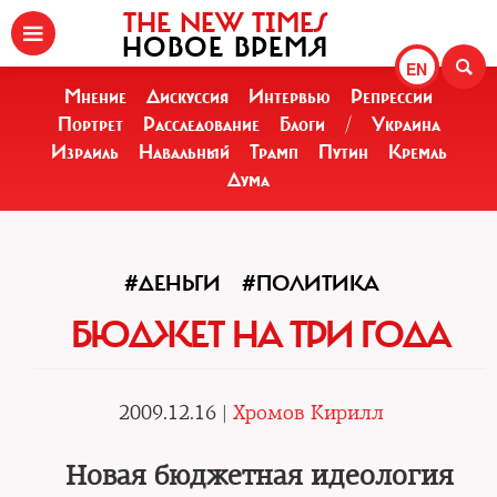
THE NEW TIMES
НОВОЕ ВРЕМЯ
EN
Мнение
Дискуссия
Интервью
Репрессии
Портрет
Расследование
Блоги
/
Украина
Израиль
Навальный
Трамп
Путин
Кремль
Дума
#ДЕНЬГИ
#ПОЛИТИКА
БЮДЖЕТ НА ТРИ ГОДА
2009.12.16 |
Хромов Кирилл
Новая бюджетная идеология