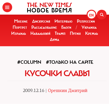
THE NEW TIMES
НОВОЕ ВРЕМЯ
EN
Мнение
Дискуссия
Интервью
Репрессии
Портрет
Расследование
Блоги
/
Украина
Израиль
Навальный
Трамп
Путин
Кремль
Дума
#COLUMN
#ТОЛЬКО НА САЙТЕ
КУСОЧКИ СЛАВЫ
2009.12.16 |
Орешкин Дмитрий