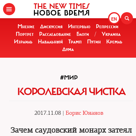
THE NEW TIMES
НОВОЕ ВРЕМЯ
EN
Мнение
Дискуссия
Интервью
Репрессии
Портрет
Расследование
Блоги
/
Украина
Израиль
Навальный
Трамп
Путин
Кремль
Дума
#МИР
КОРОЛЕВСКАЯ ЧИСТКА
2017.11.08 |
Борис Юнанов
Зачем саудовский монарх затеял