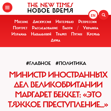
THE NEW TIMES
НОВОЕ ВРЕМЯ
EN
Мнение
Дискуссия
Интервью
Репрессии
Портрет
Расследование
Блоги
/
Украина
Израиль
Навальный
Трамп
Путин
Кремль
Дума
#ГЛАВНОЕ
#ПОЛИТИКА
МИНИСТР ИНОСТРАННЫХ
ДЕЛ ВЕЛИКОБРИТАНИИ
МАРГАРЕТ БЕККЕТ: «ЭТО
ТЯЖКОЕ ПРЕСТУПЛЕНИЕ...»