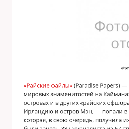
Фото
«Райские файлы»
(Paradise Papers) 
мировых знаменитостей на Кайманах
островах и в других «райских офшор
Ирландию и остров Мэн, — попали в I
которая, в свою очередь, получила 
были заняты 382 журналиста из 67 с