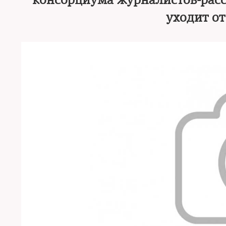
консорциума журналистов-рассле
уходит от