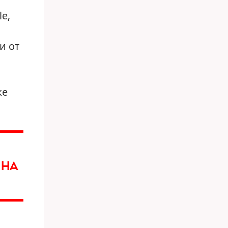
e,
и от
же
 НА