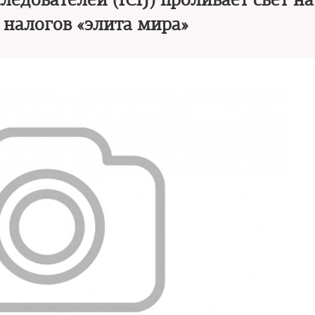
дователей (ICIJ) проливает свет на 
 налогов «элита мира»