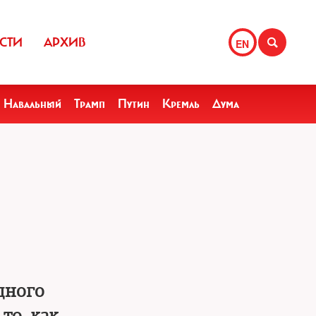
СТИ
АРХИВ
EN
Навальный
Трамп
Путин
Кремль
Дума
дного