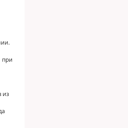
нии.
и при
 из
да