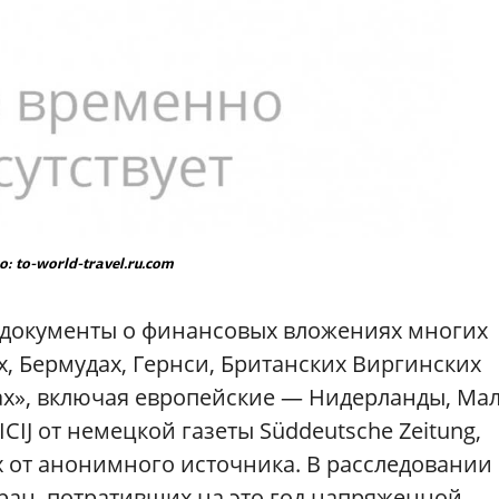
: to-world-travel.ru.com
— документы о финансовых вложениях многих
, Бермудах, Гернси, Британских Виргинских
ах», включая европейские — Нидерланды, Мал
CIJ от немецкой газеты Süddeutsche Zeitung,
их от анонимного источника. В расследовании
тран, потративших на это год напряженной