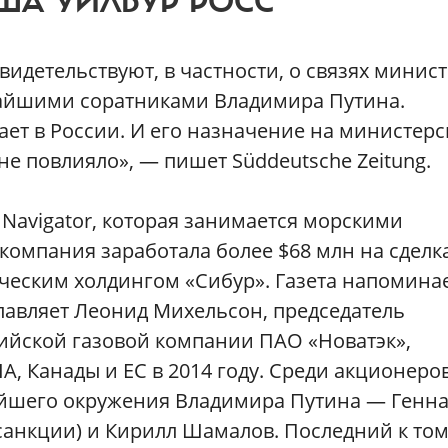
ША УИЛБУР РОСС
идетельствуют, в частности, о связях минис
жайшими соратниками Владимира Путина.
ет в России. И его назначение на министер
 не повлияло», — пишет Süddeutsche Zeitung.
Navigator, которая занимается морскими
компания заработала более $68 млн на сделка
еским холдингом «Сибур». Газета напоминае
лавляет Леонид Михельсон, председатель
ийской газовой компании ПАО «Новатэк»,
 Канады и ЕС в 2014 году. Среди акционеро
айшего окружения Владимира Путина — Генн
санкции) и Кирилл Шамалов. Последний к том