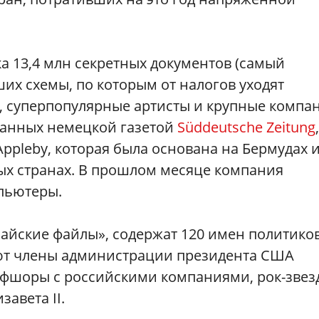
а 13,4 млн секретных документов (самый
их схемы, по которым от налогов уходят
, суперпопулярные артисты и крупные компа
ванных немецкой газетой
Süddeutsche Zeitung
,
pleby, которая была основана на Бермудах 
ых странах. В прошлом месяце компания
мпьютеры.
айские файлы», содержат 120 имен политиков
уют члены администрации президента США
офшоры с российскими компаниями, рок-звез
авета II.