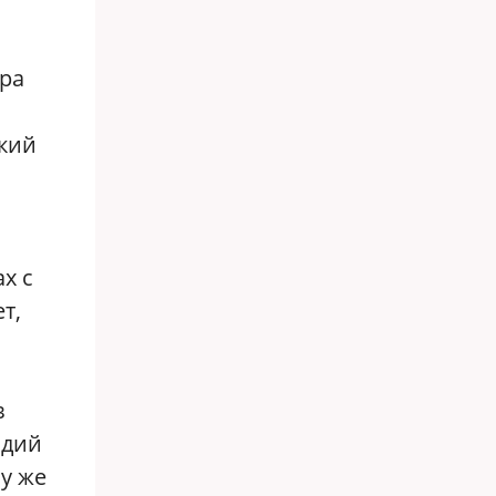
тра
ский
х с
т,
в
адий
у же