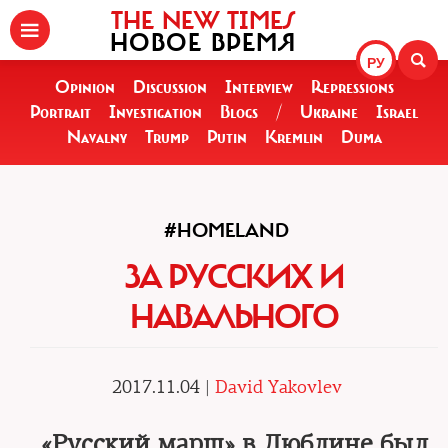
THE NEW TIMES
НОВОЕ ВРЕМЯ
РУ
Opinion
Discussion
Interview
Repressions
Portrait
Investigation
Blogs
/
Ukraine
Israel
Navalny
Trump
Putin
Kremlin
Duma
#HOMELAND
ЗА РУССКИХ И
НАВАЛЬНОГО
2017.11.04 |
David Yakovlev
«Русский марш» в Люблине был