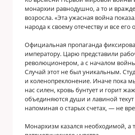
монархии равнодушно, а то и вражд
возросла. «Эта ужасная война показ
народа к своему отечеству и все ег
Официальная пропаганда фиксирова
императору. Царю представили рабоч
революционером, а с началом войны
Случай этот не был уникальным. Сту
и коленопреклонение. Иначе пока мы
нас силен, кровь бунтует и горит ж
объединяются души и лавиной текут 
напоминая о старых счетах, — не вре
Монархизм казался необходимой, а