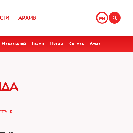
СТИ
АРХИВ
EN
Навальный
Трамп
Путин
Кремль
Дума
ЯДА
ть: к