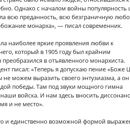
ебно. Однако с началом войны популярность 
ала всю преданность, всю безграничную люб
о обожание монарха», — писал современник.
ла наиболее яркие проявления любви к
его, который в 1905 году был крайним
 преобразился в отъявленного монархиста.
дент писал: «Теперь я допускаю пение «Боже 
 не можем выразить своего энтузиазма, а он
аждой победы. Там под звуки мощного гимна
наши войска. И нам здесь вносить диссонанс
мя и не место».
 то и единственно возможной формой выраже