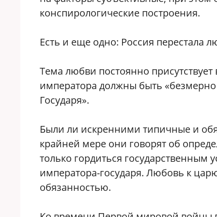
конспирологические построения.
Есть и еще одно: Россия перестала л
Тема любви постоянно присутствует
императора должны быть «безмерно 
Государя».
Были ли искренними типичные и обя
крайней мере они говорят об опред
только гордиться государственным 
императора-государя. Любовь к цар
обязанностью.
Ко времени Первой мировой войны в