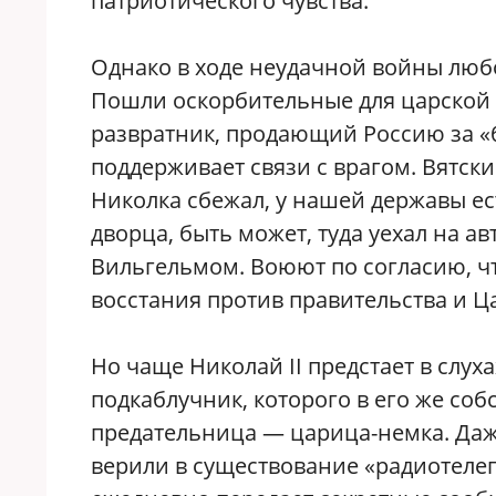
патриотического чувства.
Однако в ходе неудачной войны люб
Пошли оскорбительные для царской с
развратник, продающий Россию за «б
поддерживает связи с врагом. Вятск
Николка сбежал, у нашей державы ес
дворца, быть может, туда уехал на а
Вильгельмом. Воюют по согласию, ч
восстания против правительства и Цар
Но чаще Николай II предстает в слу
подкаблучник, которого в его же со
предательница — царица-немка. Да
верили в существование «радиотелег