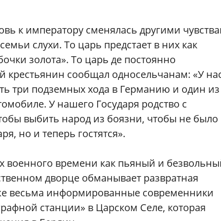
овь к императору сменялась другими чувства
емьи слухи. То царь предстает в них как
очки золота». То царь де постоянно
ий крестьянин сообщал односельчанам: «У на
ть три подземных хода в Германию и один из
втомобиле. У нашего Государя родство с
тобы выбить народ из боязни, чтобы не было
я, но и теперь гостятся».
хах военного времени как пьяный и безвольны
бственном дворце обманывает развратная
же весьма информированные современники
рафной станции» в Царском Селе, которая