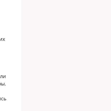
их
али
ры.
ись