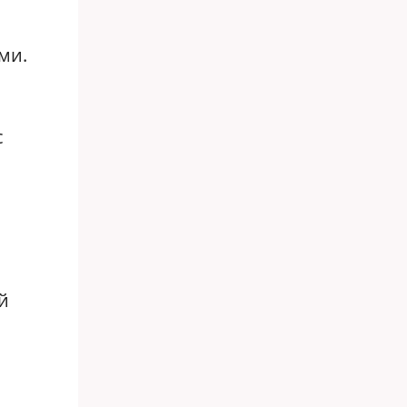
ми.
с
й