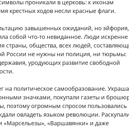
символы проникали в церковь: к иконам
емя крестных ходов несли красные флаги.
альтацию завышенных ожиданий, но эйфория,
яла собой что-то невиданное. Люди искренне
я страны, общества, всех людей, составляющ
вой России не нужны ни полиция, ни тюрьмы:
одержавия, уродующих развитие свободной
ости.
ег на политическое самообразование. Украш
онными значками, покупали газеты и брошю
ы, поэтому огромным спросом пользовались
дали овладеть языком революции. Раскупал
и «Марсельезы», «Варшавянки» и даже