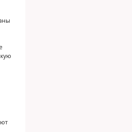
ваны
е
скую
ают