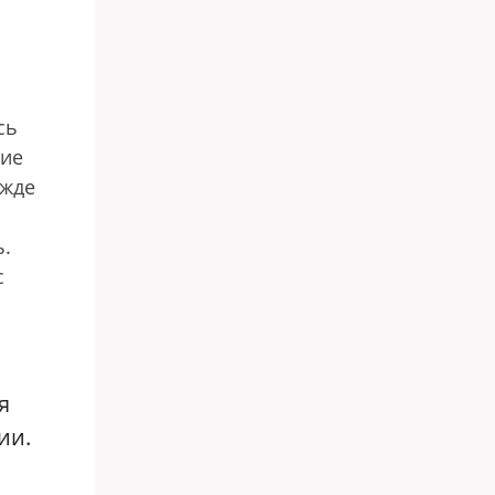
сь
ние
ежде
ь.
с
я
ии.