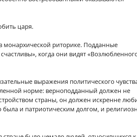
юбить царя.
 в монархической риторике. Подданные
счастливы», когда они видят «Возлюбленног
зательные выражения политического чувств
еленной норме: верноподданный должен не
устройством страны, он должен искренне люб
ю была и патриотическим долгом, и религиоз
 стране было немало людей, относившихся к