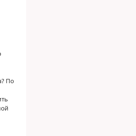
о
а? По
ить
ной