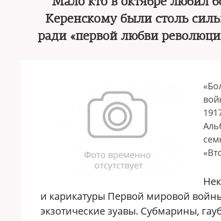
Мало кто в октябре любил б
Керенскому были столь силь
ради «первой любви революци
«Бо
вой
191
Аль
сем
«Вт
Нек
и карикатуры Первой мировой войны.
экзотические зуавы. Субмарины, га