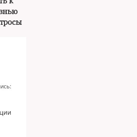
ть к
изнью
атросы
ись:
кции