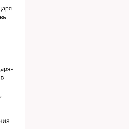
царя
овь
Царя»
 в
,
ния