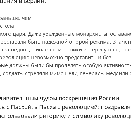
щения в Берлин.
раньше, чем
естола
кого царя. Даже убежденные монархисты, оставая
ереставали быть надежной опорой режима. Значе
ства недооценивается, историки интересуются, пр
 революцию невозможно представить и без
рые должны были бы проявлять особую активност
и, солдаты стреляли мимо цели, генералы медлили 
удивительным чудом воскрешения России.
 с Пасхой, а Пасха с революцией: поздравля
 использовали риторику и символику революц