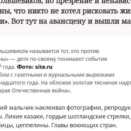
ольшевиков, но презрение и ненавис
ны, что никто не хотел рисковать ж
и». Вот тут на авансцену и вышли м
льшевиком называется тот, кто против
ны» — дети по-своему понимают события
Фото: site.ru
7 года.
бом с газетными и журнальными вырезками
надцатого года. На обложке золотая тисненая надп
орая Отечественная война».
ий мальчик наклеивал фотографии, репроду
 Лихие казаки, гордые шотландские стрелки,
убицы, цеппелины. Главы воюющих стран.