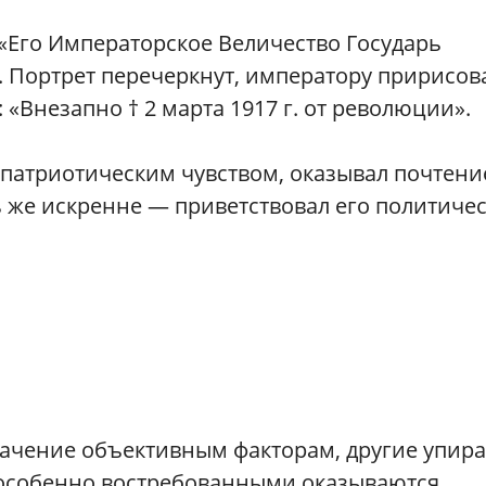
«Его Императорское Величество Государь
 Портрет перечеркнут, императору пририсо
«Внезапно † 2 марта 1917 г. от революции».
патриотическим чувством, оказывал почтени
ль же искренне — приветствовал его политиче
ачение объективным факторам, другие упир
 особенно востребованными оказываются