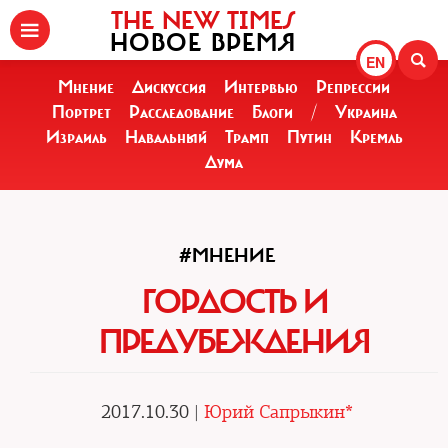
THE NEW TIMES
НОВОЕ ВРЕМЯ
EN
Мнение
Дискуссия
Интервью
Репрессии
Портрет
Расследование
Блоги
/
Украина
Израиль
Навальный
Трамп
Путин
Кремль
Дума
#МНЕНИЕ
ГОРДОСТЬ И
ПРЕДУБЕЖДЕНИЯ
2017.10.30 |
Юрий Сапрыкин*