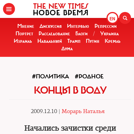
THE NEW TIMES
НОВОЕ ВРЕМЯ
EN
Мнение
Дискуссия
Интервью
Репрессии
Портрет
Расследование
Блоги
/
Украина
Израиль
Навальный
Трамп
Путин
Кремль
Дума
#ПОЛИТИКА
#РОДНОЕ
КОНЦЫ В ВОДУ
2009.12.10 |
Морарь Наталья
Начались зачистки среди