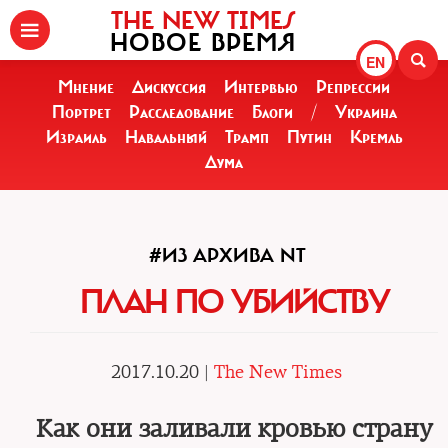
THE NEW TIMES
НОВОЕ ВРЕМЯ
EN
Мнение
Дискуссия
Интервью
Репрессии
Портрет
Расследование
Блоги
/
Украина
Израиль
Навальный
Трамп
Путин
Кремль
Дума
#ИЗ АРХИВА NT
ПЛАН ПО УБИЙСТВУ
2017.10.20 |
The New Times
Как они заливали кровью страну