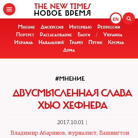
THE NEW TIMES
НОВОЕ ВРЕМЯ
EN
Мнение
Дискуссия
Интервью
Репрессии
Портрет
Расследование
Блоги
/
Украина
Израиль
Навальный
Трамп
Путин
Кремль
Дума
#МНЕНИЕ
ДВУСМЫСЛЕННАЯ СЛАВА
ХЬЮ ХЕФНЕРА
2017.10.01 |
Владимир Абаринов, журналист, Вашингтон